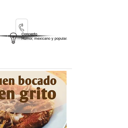
(222) 3752741
Concepto
Humor, mexicano y popular.
rketing
Contacto