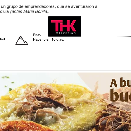
e un grupo de emprendedores, que se aventuraron a
holula
(antes María Bonita)
.
Reto
dad.
Hacerlo en 10 días.
eamThink
Testimonios
Blog de Ma