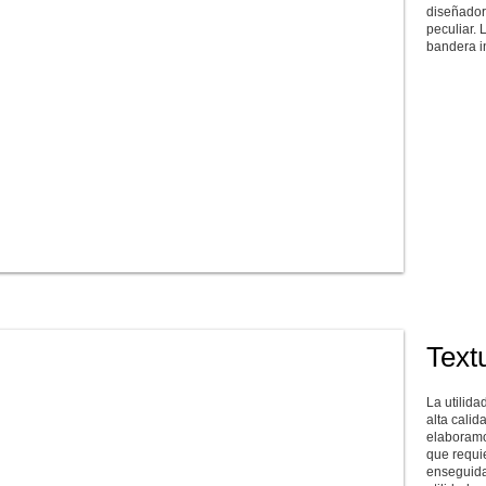
diseñadore
peculiar.
bandera i
Text
La utilid
alta cali
elaboramo
que requi
enseguida