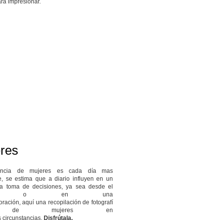
ara impresionar.
res
uencia de mujeres es cada día mas
e, se estima que a diario influyen en un
a toma de decisiones, ya sea desde el
gar o en una
ración, aquí una recopilación de fotografí
de mujeres en
s circunstancias.
Disfrútala.