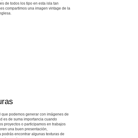
s de todos los tipo en esta isla tan
 Les compartimos una imagen vintage de la
nglesa.
uras
ad que podemos generar con imágenes de
dad es de suma importancia cuando
s proyectos o participamos en trabajos
eren una buen presentación,
 podrás encontrar algunas texturas de