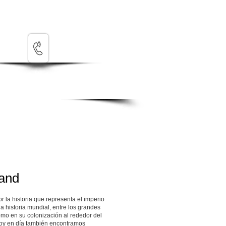
(222) 3752741
rketing
Contacto
and
r la historia que representa el imperio
la historia mundial, entre los grandes
omo en su colonización al rededor del
y en día también encontramos