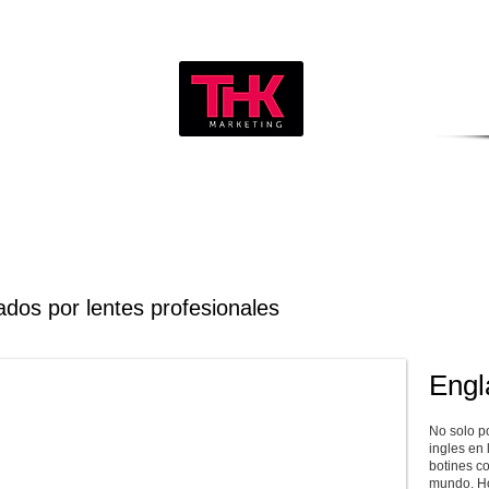
eamThink
Testimonios
Blog de Ma
dos por lentes profesionales
Engl
No solo po
ingles en 
botines c
mundo. Ho