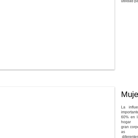
utilidad p
Muje
La infl
important
60% en l
ho
gran corpo
as 
d
iferente