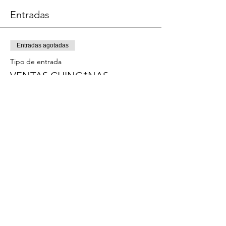
Entradas
Entradas agotadas
Tipo de entrada
VENTAS CHING*NAS
Leer más
Precio
$1,500.00
Este evento está agotado
Compartir este evento