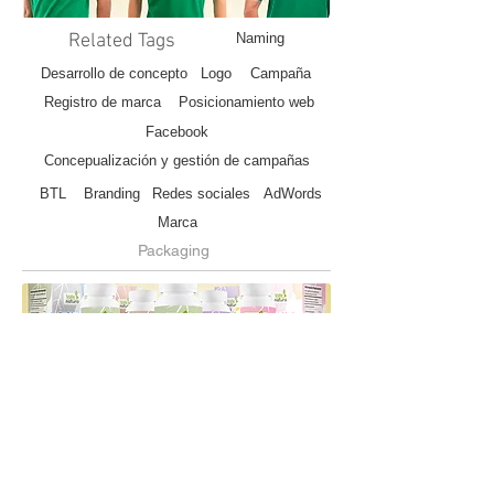
Related Tags
Naming
Desarrollo de concepto
Logo
Campaña
Registro de marca
Posicionamiento web
Facebook
Concepualización y gestión de campañas
BTL
Branding
Redes sociales
AdWords
Marca
Packaging
Intervención Think
Naming, desarrollo de concepto, identidad
visual (logo, herramientas de comunicación,
difusión y aplicaciones), registro de marca y
.
packaging